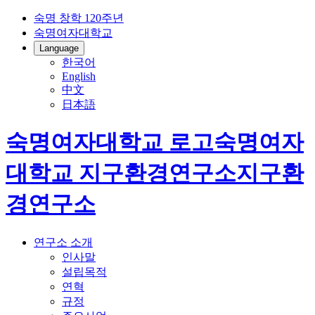
숙명 창학 120주년
숙명여자대학교
Language
한국어
English
中文
日本語
숙명여자대학교 로고
숙명여자
대학교
지구환경연구소
지구환
경연구소
연구소 소개
인사말
설립목적
연혁
규정